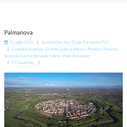
Palmanova
3 Luglio 2016
By
Direttivo Ass. Guide Turistiche FVG
Castelli E Fortezze
,
Grande Guerra
,
Natura
,
Prenota
,
Province
,
Seconda Guerra Mondiale
,
Udine
,
Visite Tematiche
1 Commento