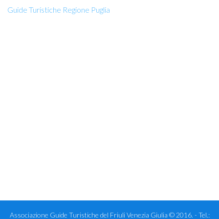
Guide Turistiche Regione Puglia
Associazione Guide Turistiche del Friuli Venezia Giulia © 2016. - Tel.: