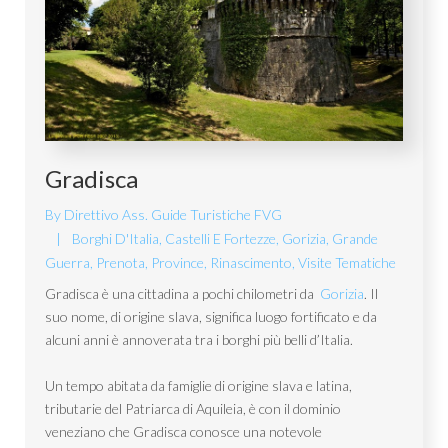
Gradisca
By
Direttivo Ass. Guide Turistiche FVG
Borghi D'Italia
,
Castelli E Fortezze
,
Gorizia
,
Grande
Guerra
,
Prenota
,
Province
,
Rinascimento
,
Visite Tematiche
Gradisca è una cittadina a pochi chilometri da
Gorizia
. Il
suo nome, di origine slava, significa luogo fortificato e da
alcuni anni è annoverata tra i borghi più belli d’Italia.
Un tempo abitata da famiglie di origine slava e latina,
tributarie del Patriarca di Aquileia, è con il dominio
veneziano che Gradisca conosce una notevole