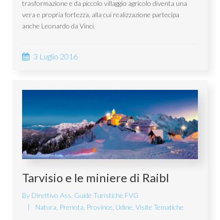
trasformazione e da piccolo villaggio agricolo diventa una
vera e propria fortezza, alla cui realizzazione partecipa
anche Leonardo da Vinci.
3 Luglio 2016
Tarvisio e le miniere di Raibl
By
Direttivo Ass. Guide Turistiche FVG
Natura
,
Prenota
,
Province
,
Udine
,
Visite Tematiche