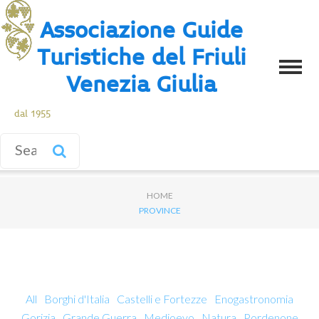
Associazione Guide
Turistiche del Friuli
Venezia Giulia
dal 1955
HOME
PROVINCE
All
Borghi d'Italia
Castelli e Fortezze
Enogastronomia
Gorizia
Grande Guerra
Medioevo
Natura
Pordenone