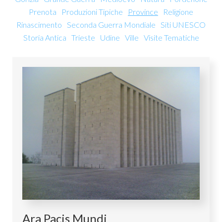
Prenota
Produzioni Tipiche
Province
Religione
Rinascimento
Seconda Guerra Mondiale
Siti UNESCO
Storia Antica
Trieste
Udine
Ville
Visite Tematiche
Ara Pacis Mundi