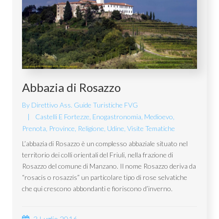
Abbazia di Rosazzo
By
Direttivo Ass. Guide Turistiche FVG
Castelli E Fortezze
,
Enogastronomia
,
Medioevo
,
Prenota
,
Province
,
Religione
,
Udine
,
Visite Tematiche
L’abbazia di Rosazzo è un complesso abbaziale situato nel
territorio dei colli orientali del Friuli, nella frazione di
Rosazzo del comune di Manzano. Il nome Rosazzo deriva da
“rosacis o rosazzis” un particolare tipo di rose selvatiche
che qui crescono abbondanti e fioriscono d’inverno.
3 Luglio 2016