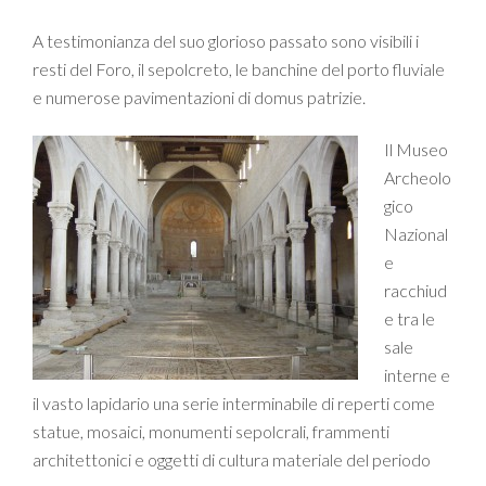
A testimonianza del suo glorioso passato sono visibili i
resti del Foro, il sepolcreto, le banchine del porto fluviale
e numerose pavimentazioni di domus patrizie.
Il Museo
Archeolo
gico
Nazional
e
racchiud
e tra le
sale
interne e
il vasto lapidario una serie interminabile di reperti come
statue, mosaici, monumenti sepolcrali, frammenti
architettonici e oggetti di cultura materiale del periodo