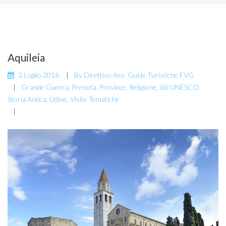
Aquileia
3 Luglio 2016
By
Direttivo Ass. Guide Turistiche FVG
Grande Guerra
,
Prenota
,
Province
,
Religione
,
Siti UNESCO
,
Storia Antica
,
Udine
,
Visite Tematiche